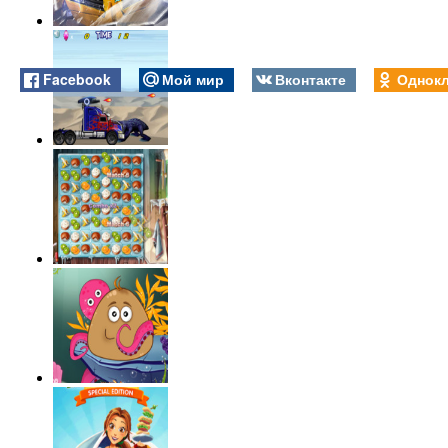
Facebook
Мой мир
Вконтакте
Однокл