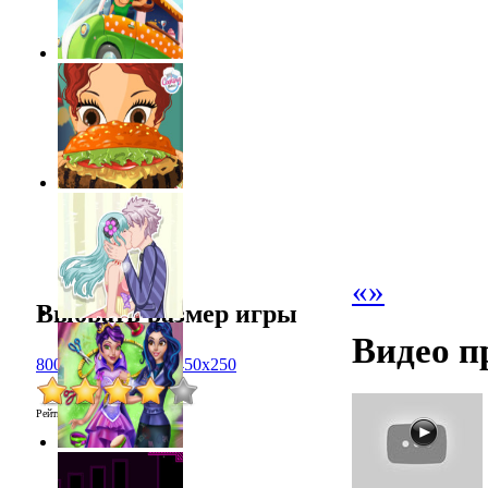
«
»
Выбрать размер игры
Видео п
800x600
1024x768
450x250
Рейтинг
:
4.1
/
8