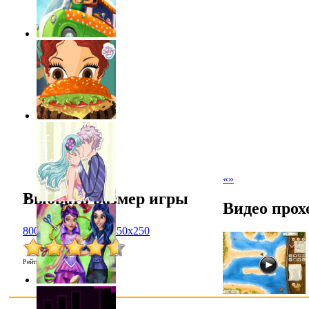
«
»
Выбрать размер игры
Видео прох
800x600
1024x768
450x250
Рейтинг
:
4.6
/
5