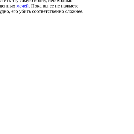
стить эту самую волну, необходимо
рещенных
мечей
. Пока вы ее не нажмете,
удно, его убить соответственно сложнее.