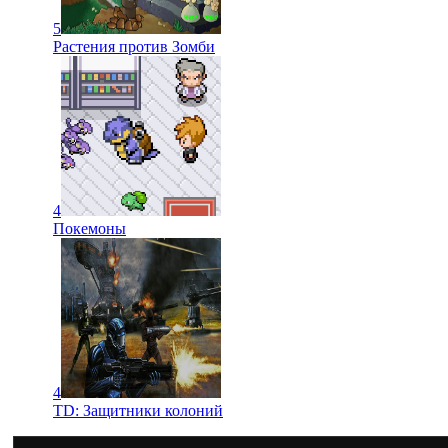
5
Растения против Зомби
4
Покемоны
4
TD: Защитники колоний