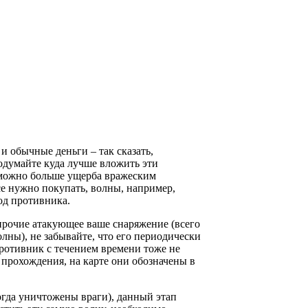
 и обычные деньги – так сказать,
одумайте куда лучше вложить эти
 можно больше ущерба вражеским
все нужно покупать, волны, например,
од противника.
прочие атакующее ваше снаряжение (всего
лны), не забывайте, что его периодически
ротивник с течением времени тоже не
 прохождения, на карте они обозначены в
огда уничтожены враги), данный этап