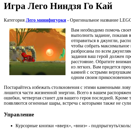
Игра Лего Ниндзя Го Кай
Категория
Лего минифигурки
- Оригинальное название
LEGO 
Вам необходимо помочь свое
выполнить задание, показав 
отправиться в джунгли, расп
чтобы собрать максимальное 
разбросаны по всем джунгля
задания ваш герой должен п
расстояние. Обратите внимани
из легких. Вам придется пре
камней с острыми верхушкам
одним своим прикосновение
Постарайтесь избежать столкновения с этими каменными лову
лишится части жизненной энергии. Всего в вашем распоряжени
ошибки, четвертая станет для вашего героя последней. Кроме 
появляются огненные шары, встреча с которыми также не сул
Управление
Курсорные кнопки «вверх», «вниз» - подпрыгнуть/сколь