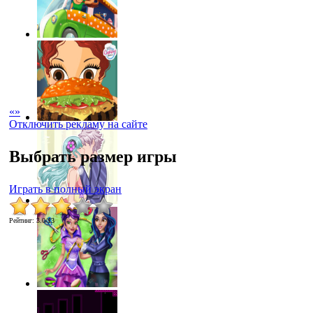
«
»
Отключить рекламу на сайте
Выбрать размер игры
Играть в полный экран
Рейтинг
:
3.0
/
13