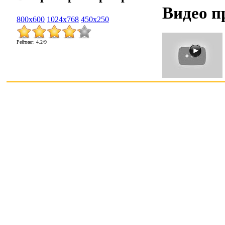
Видео п
800x600
1024x768
450x250
Рейтинг
:
4.2
/
9