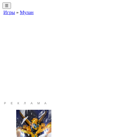
☰
Игры
»
Мулан
РЕКЛАМА