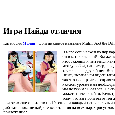
Игра Найди отличия
Категория
Мулан
- Оригинальное название
Mulan Spot the Diff
В игре есть несколько пар ка
отыскать 6 отличий. Вы же п
изображения и пытаемся най
между собой, например, на о
заколка, а на другой нет. Вот
Внизу экрана нам виден тайм
так что постарайтесь справит
каждом уровне нам необходим
мы получим 50 баллов. Не спе
можете ничего найти. Ведь 
тому, что вы проиграете три 
при этом еще и потеряв по 10 очков за каждый неправильный к
работать, пока не найдете все отличия на всех парах рисунков
приложение?