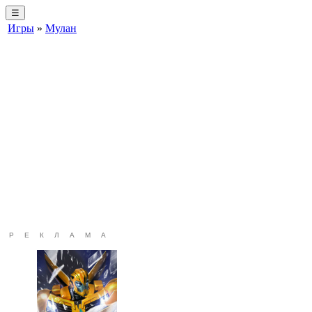
☰
Игры
»
Мулан
РЕКЛАМА