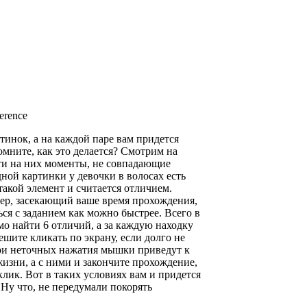
erence
ртинок, а на каждой паре вам придется
омните, как это делается? Смотрим на
ти на них моменты, не совпадающие
дной картинки у девочки в волосах есть
 такой элемент и считается отличием.
ер, засекающий ваше время прохождения,
ься с заданием как можно быстрее. Всего в
о найти 6 отличий, а за каждую находку
шите кликать по экрану, если долго не
три неточных нажатия мышки приведут к
жизни, а с ними и закончите прохождение,
лик. Вот в таких условиях вам и придется
. Ну что, не передумали покорять