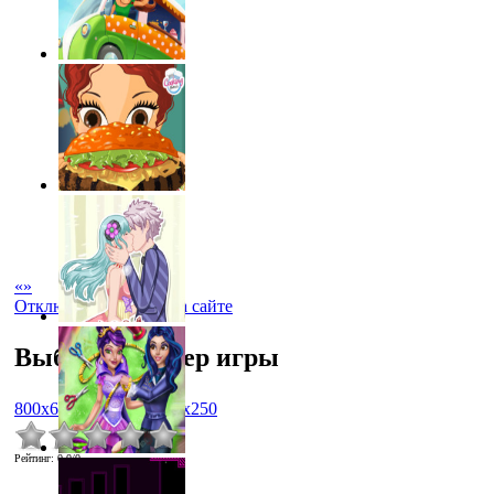
«
»
Отключить рекламу на сайте
Выбрать размер игры
800x600
1024x768
450x250
Рейтинг
:
0.0
/
0