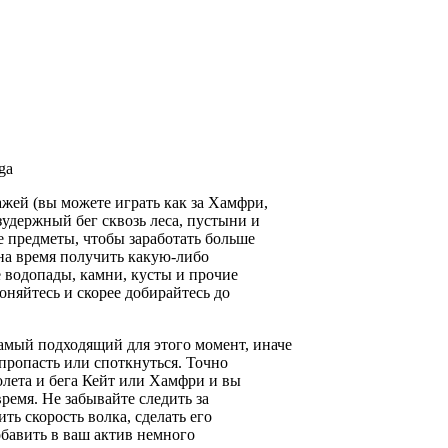
ga
жей (вы можете играть как за Хамфри,
езудержный бег сквозь леса, пустыни и
 предметы, чтобы заработать больше
на время получить какую-либо
 водопады, камни, кусты и прочие
гоняйтесь и скорее добирайтесь до
амый подходящий для этого момент, иначе
 пропасть или споткнуться. Точно
лета и бега Кейт или Хамфри и вы
ремя. Не забывайте следить за
ь скорость волка, сделать его
бавить в ваш актив немного