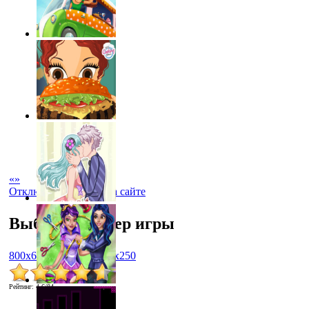
«
»
Отключить рекламу на сайте
Выбрать размер игры
800x600
1024x768
450x250
Рейтинг
:
4.6
/
84