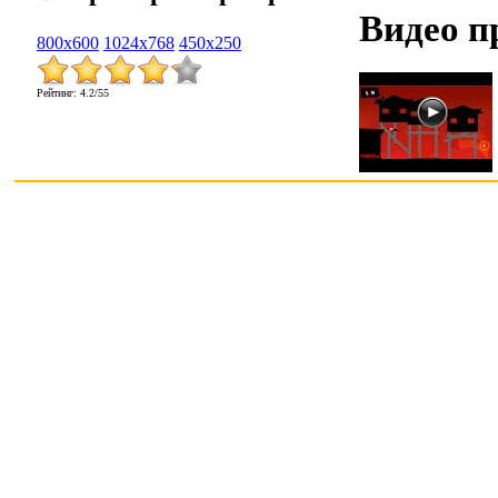
Видео п
800x600
1024x768
450x250
Рейтинг
:
4.2
/
55