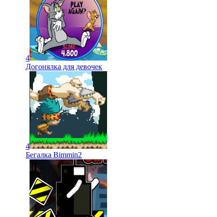
4
Догонялка для девочек
4
Бегалка Bimmin2