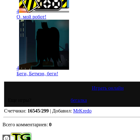
4
О, мой робот!
4
Беги, Бетмэн, беги!
Играть онлайн
Еще игры?
бегалка
Счетчики
:
16545
/
299
|
Добавил
:
MrKredo
Всего комментариев
:
0