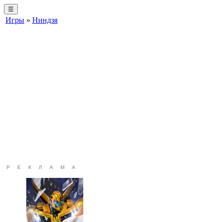
☰
Игры
»
Ниндзя
РЕКЛАМА