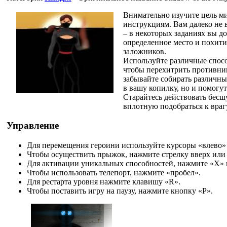
Внимательно изучите цель ми
инструкциям. Вам далеко не в
– в некоторых заданиях вы д
определенное место и похити
заложников.
Используйте различные спос
чтобы перехитрить противник
забывайте собирать различны
в вашу копилку, но и помог
Старайтесь действовать бесш
вплотную подобраться к враг
Управление
Для перемещения героини используйте курсоры «влево»
Чтобы осуществить прыжок, нажмите стрелку вверх или
Для активации уникальных способностей, нажмите «Х» 
Чтобы использовать телепорт, нажмите «пробел».
Для рестарта уровня нажмите клавишу «R».
Чтобы поставить игру на паузу, нажмите кнопку «Р».