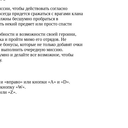
ссии, чтобы действовать согласно
сегда придется сражаться с врагами клана
олжны бесшумно пробраться в
ть некий предмет или просто спасти
обности и возможности своей героини,
а и пройти мимо его отрядов. Не
е бонусы, которые не только добавят очки
ут выполнить очередную миссию.
умно и делайте все возможное, чтобы
у.
 и «вправо» или кнопки «А» и «D».
 кнопку «W».
или «Z».