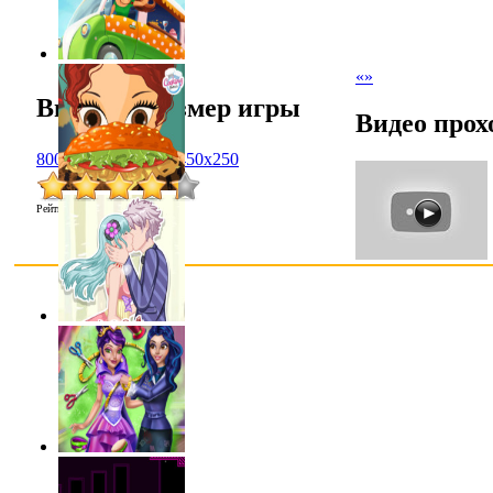
«
»
Выбрать размер игры
Видео прох
800x600
1024x768
450x250
Рейтинг
:
4.3
/
7