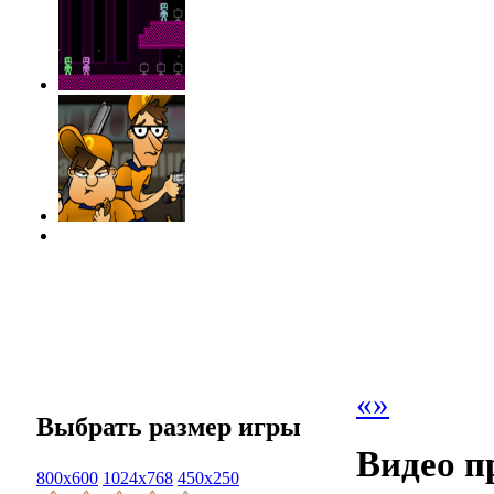
«
»
Выбрать размер игры
Видео п
800x600
1024x768
450x250