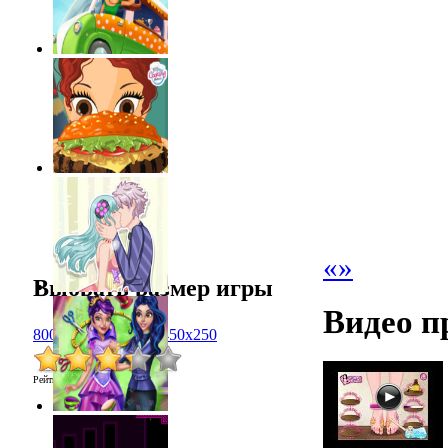
«
»
Выбрать размер игры
Видео п
800x600
1024x768
450x250
Рейтинг
:
3.3
/
3