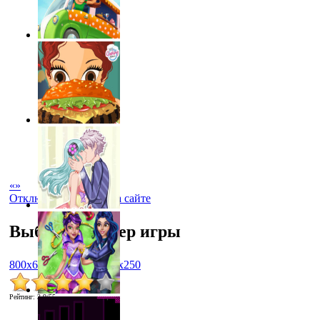
«
»
Отключить рекламу на сайте
Выбрать размер игры
800x600
1024x768
450x250
Рейтинг
:
3.9
/
55