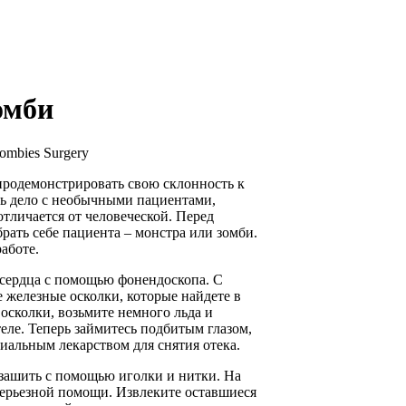
омби
ombies Surgery
продемонстрировать свою склонность к
ть дело с необычными пациентами,
отличается от человеческой. Перед
ать себе пациента – монстра или зомби.
аботе.
 сердца с помощью фонендоскопа. С
 железные осколки, которые найдете в
 осколки, возьмите немного льда и
еле. Теперь займитесь подбитым глазом,
циальным лекарством для снятия отека.
 зашить с помощью иголки и нитки. На
серьезной помощи. Извлеките оставшиеся