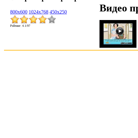
Видео п
800x600
1024x768
450x250
Рейтинг
:
4.1
/
97