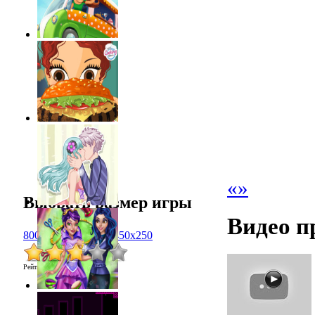
«
»
Выбрать размер игры
Видео п
800x600
1024x768
450x250
Рейтинг
:
2.8
/
6