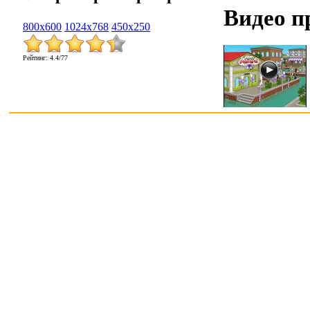
Видео п
800x600
1024x768
450x250
Рейтинг
:
4.4
/
77