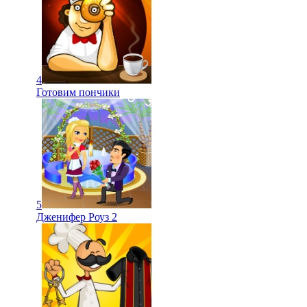
4
Готовим пончики
5
Дженифер Роуз 2