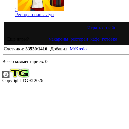
5
Ресторан папы Луи
Играть онлайн
Еще игры?
макароны
,
ресторан
,
кафе
,
готовка
Счетчики
:
33530
/
1416
|
Добавил
:
MrKredo
Всего комментариев
:
0
Copyright TG © 2026