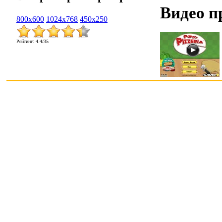
Видео п
800x600
1024x768
450x250
Рейтинг
:
4.4
/
35