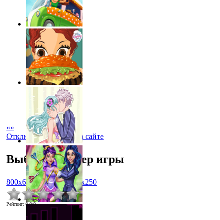
«
»
Отключить рекламу на сайте
Выбрать размер игры
800x600
1024x768
450x250
Рейтинг
:
0.0
/
0