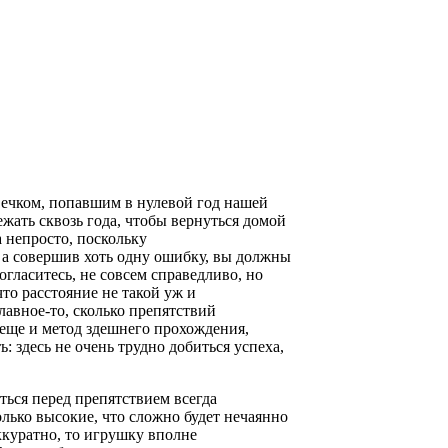
вечком, попавшим в нулевой год нашей
ежать сквозь года, чтобы вернуться домой
а непросто, поскольку
, а совершив хоть одну ошибку, вы должны
Согласитесь, не совсем справедливо, но
что расстояние не такой уж и
лавное-то, сколько препятствий
я еще и метод здешнего прохождения,
: здесь не очень трудно добиться успеха,
ться перед препятствием всегда
лько высокие, что сложно будет нечаянно
аккуратно, то игрушку вполне