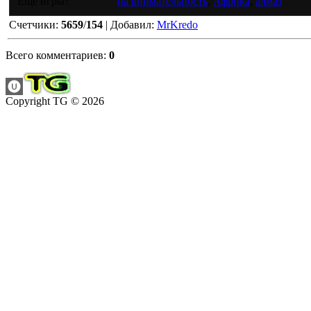
Еще игры?
на внимательность
,
Африка
,
алмаз
Счетчики
:
5659
/
154
|
Добавил
:
MrKredo
Всего комментариев
:
0
Copyright TG © 2026