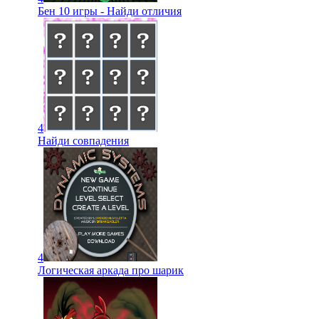
Бен 10 игры - Найди отличия
4
Найди совпадения
4
Логическая аркада про шарик