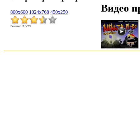
Видео п
800x600
1024x768
450x250
Рейтинг
:
3.5
/
29