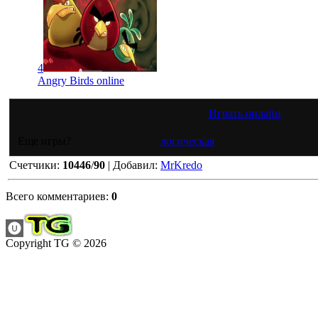
4
Angry Birds online
Играть онлайн
Еще игры?
логическая
Счетчики
:
10446
/
90
|
Добавил
:
MrKredo
Всего комментариев
:
0
Copyright TG © 2026