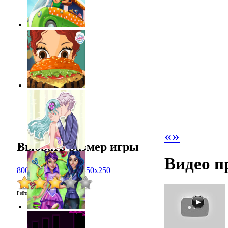
«
»
Выбрать размер игры
Видео п
800x600
1024x768
450x250
Рейтинг
:
3.0
/
8