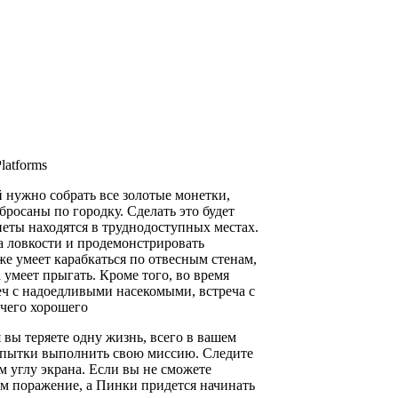
Platforms
й нужно собрать все золотые монетки,
бросаны по городку. Сделать это будет
неты находятся в труднодоступных местах.
а ловкости и продемонстрировать
е умеет карабкаться по отвесным стенам,
 умеет прыгать. Кроме того, во время
реч с надоедливыми насекомыми, встреча с
ичего хорошего
вы теряете одну жизнь, всего в вашем
опытки выполнить свою миссию. Следите
м углу экрана. Если вы не сможете
им поражение, а Пинки придется начинать