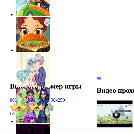
«
»
Выбрать размер игры
Видео прох
800x600
1024x768
450x250
Рейтинг
:
3.6
/
34