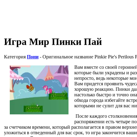
Игра Мир Пинки Пай
Категория
Пони
- Оригинальное название
Pinkie Pie's Perilous 
Вам вместе со своей героине
которые были украдены и раз
непросто, ведь некоторые мо
Вам придется проявить чудес
хорошую реакцию. Пинки даж
настолько быстро и точно она
обхода города избегайте вст
которыми не сулит для вас н
После каждого столкновения 
распоряжении есть четыре п
за счетчиком времени, который располагается в правом верхне
уложиться в отведенный для вас срок, то игра закончится ваш