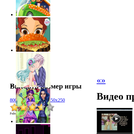
«
»
Выбрать размер игры
Видео п
800x600
1024x768
450x250
Рейтинг
:
3.6
/
72