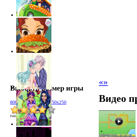
«
»
Выбрать размер игры
Видео п
800x600
1024x768
450x250
Рейтинг
:
4.1
/
54