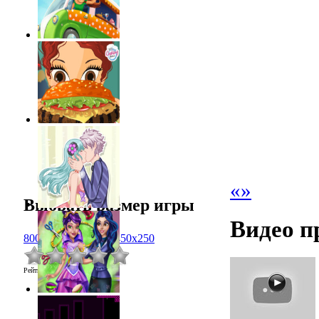
«
»
Выбрать размер игры
Видео п
800x600
1024x768
450x250
Рейтинг
:
0.0
/
0