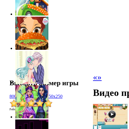
«
»
Выбрать размер игры
Видео п
800x600
1024x768
450x250
Рейтинг
:
5.0
/
1