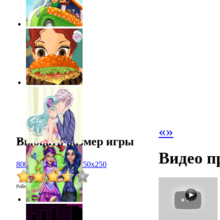
«
»
Выбрать размер игры
Видео п
800x600
1024x768
450x250
Рейтинг
:
3.6
/
7