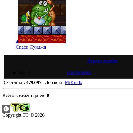
4
Спаси Луиджи
Играть онлайн
Еще игры?
платформер
Счетчики
:
4793
/
97
|
Добавил
:
MrKredo
Всего комментариев
:
0
Copyright TG © 2026