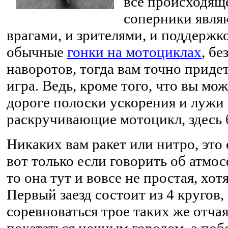
все происходяще
соперники являю
врагами, и зрителями, и поддержк
обычные
гонки на мотоциклах
, бе
наворотов, тогда вам точно приде
игра. Ведь, кроме того, что вы мо
дороге полоски ускорения и лужи 
раскручивающие мотоцикл, здесь 
Никаких вам ракет или нитро, это 
вот только если говорить об атмо
то она тут и вовсе не простая, хот
Первый заезд состоит из 4 кругов, 
соревноваться трое таких же отч
покататься ночным городом, а побе