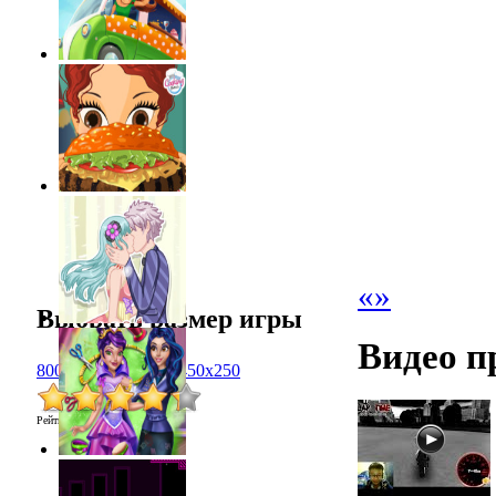
«
»
Выбрать размер игры
Видео п
800x600
1024x768
450x250
Рейтинг
:
4.3
/
3