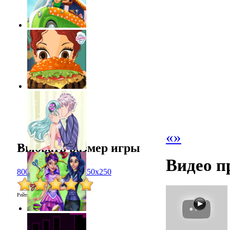
«
»
Выбрать размер игры
Видео п
800x600
1024x768
450x250
Рейтинг
:
5.0
/
1