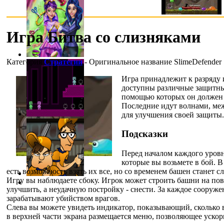
Игра Битва со слизняками
Категория
Стратегии
- Оригинальное название
SlimeDefender
Игра принадлежит к разряду 
доступны различные защитные
помощью которых он должен 
Последние идут волнами, меж
для улучшения своей защиты.
Подсказки
Перед началом каждого уровн
которые вы возьмете в бой. В
есть возможность взять их все, но со временем башен станет 
Игру вы наблюдаете сбоку. Игрок может строить башни на по
улучшить, а неудачную постройку - снести. За каждое сооружен
зарабатывают убийством врагов.
Слева вы можете увидеть индикатор, показывающий, сколько 
в верхней части экрана размещается меню, позволяющее ускор