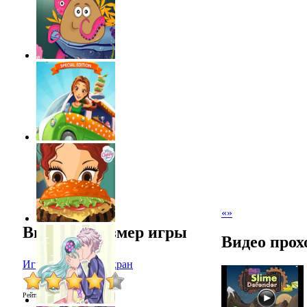
«
»
Выбрать размер игры
Видео прох
Играть в полный экран
Рейтинг
:
4.4
/
21