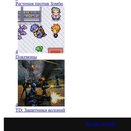
Растения против Зомби
4
Покемоны
4
TD: Защитники колоний
Играть онлайн