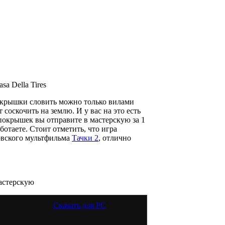
asa Della Tires
окрышки словить можно только вилами
 соскочить на землю. И у вас на это есть
покрышек вы отправите в мастерскую за 1
ботаете. Стоит отметить, что игра
овского мультфильма
Тачки 2
, отлично
астерскую
Скачать для
PC