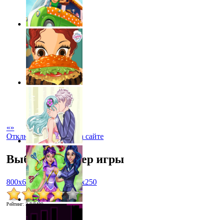
«
»
Отключить рекламу на сайте
Выбрать размер игры
800x600
1024x768
450x250
Рейтинг
:
3.8
/
8480