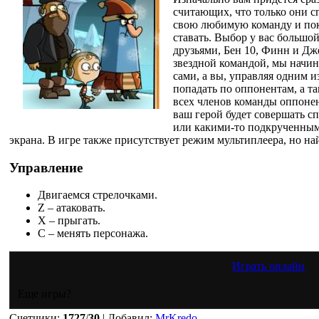
считающих, что только они с
свою любимую команду и пока
ставать. Выбор у вас большо
друзьями, Бен 10, Финн и Дж
звездной командой, мы начи
сами, а вы, управляя одним 
попадать по оппонентам, а та
всех членов команды оппонен
ваш герой будет совершать 
или какими-то подкрученными
экрана. В игре также присутствует режим мультиплеера, но на
Управление
Двигаемся стрелочками.
Z – атаковать.
X – прыгать.
C – менять персонажа.
Играть онлайн
Еще игры?
Счетчики
:
1727
/
30
|
Добавил
:
MrKredo