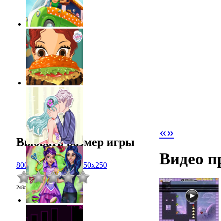
«
»
Выбрать размер игры
Видео п
800x600
1024x768
450x250
Рейтинг
:
0.0
/
0