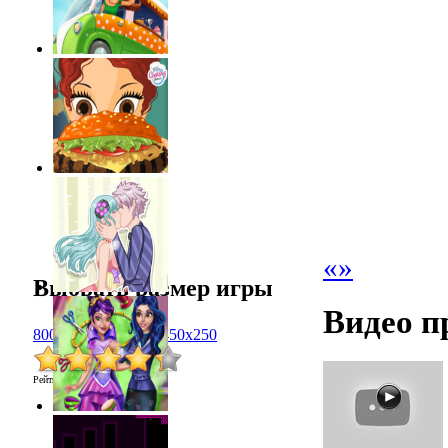
«
»
Выбрать размер игры
Видео п
800x600
1024x768
450x250
Рейтинг
:
4.3
/
21