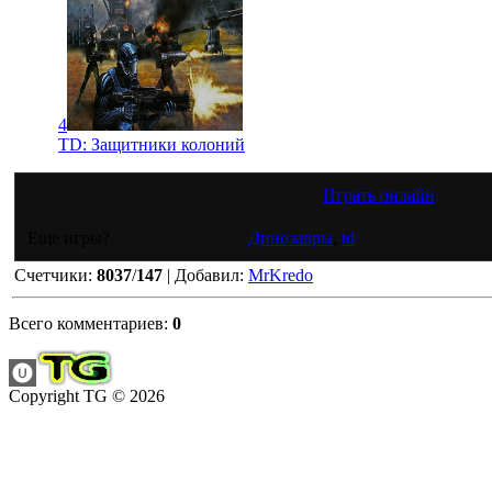
4
TD: Защитники колоний
Играть онлайн
Еще игры?
Динозавры
,
td
Счетчики
:
8037
/
147
|
Добавил
:
MrKredo
Всего комментариев
:
0
Copyright TG © 2026