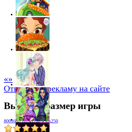
«
»
Отключить рекламу на сайте
Выбрать размер игры
800x600
1024x768
450x250