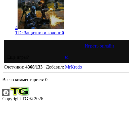
4
TD: Защитники колоний
Играть онлайн
Еще игры?
td
Счетчики
:
4368
/
133
|
Добавил
:
MrKredo
Всего комментариев
:
0
Copyright TG © 2026