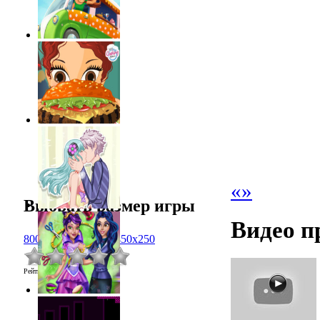
«
»
Выбрать размер игры
Видео п
800x600
1024x768
450x250
Рейтинг
:
0.0
/
0