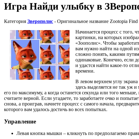
Игра Найди улыбку в ЗВероп
Категория
Зверополис
- Оригинальное название
Zootopia Find
Начинается процесс с того, ч
картинки, на которых изобра
«Зоополис». Чтобы заработат
вам нужно найти на одной из
сложно понять, какими путям
одинаковые. Конечно, если д
и удастся найти какое-то отли
времени.
В левом верхнем углу экрана
здесь выделяется не так уж и
его по максимуму, а когда останется секунда или того меньше,
считаете верной. Если угадаете, то заработаете очко и попыта
снова, а проиграв, начнете процесс с самого начала, предвар
которого вам удалось достичь во всех попытках.
Управление
Левая кнопка мышки – кликнуть по предполагаемо прав