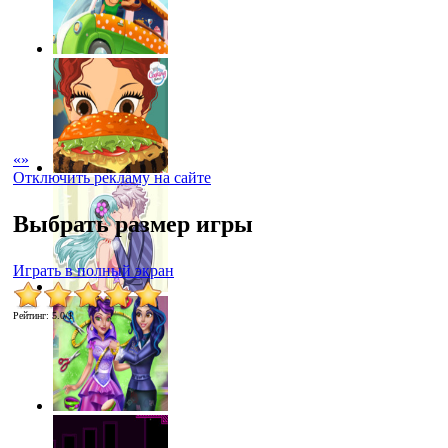
«
»
Отключить рекламу на сайте
Выбрать размер игры
Играть в полный экран
Рейтинг
:
5.0
/
1