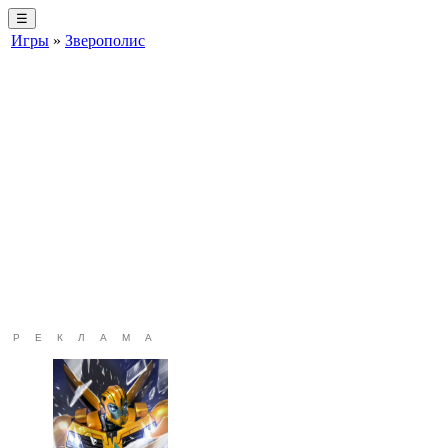
☰
Игры
»
Зверополис
РЕКЛАМА