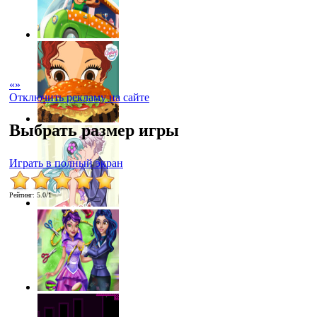
«
»
Отключить рекламу на сайте
Выбрать размер игры
Играть в полный экран
Рейтинг
:
5.0
/
1