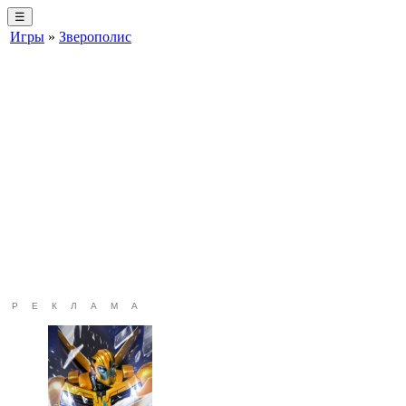
☰
Игры
»
Зверополис
РЕКЛАМА