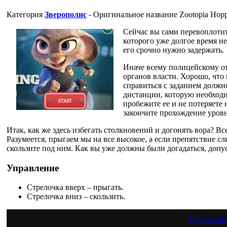
Категория
Зверополис
- Оригинальное название
Zootopia Hopp
Сейчас вы сами перевоплотит
которого уже долгое время н
его срочно нужно задержать.
Иначе всему полицейскому от
органов власти. Хорошо, что 
справиться с заданием должн
дистанции, которую необходи
пробежите ее и не потеряете 
закончите прохождение уровн
Итак, как же здесь избегать столкновений и догонять вора? Вс
Разумеется, прыгаем мы на все высокое, а если препятствие сл
скользите под ним. Как вы уже должны были догадаться, допус
Управление
Стрелочка вверх – прыгать.
Стрелочка вниз – скользить.
Играть он