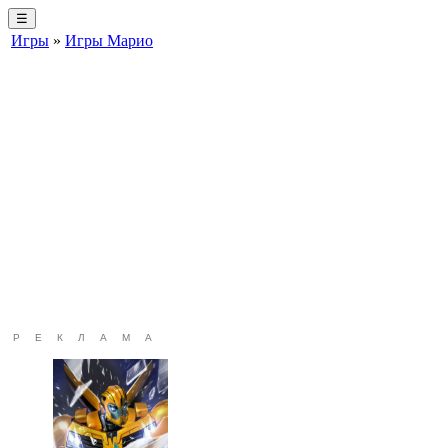
☰
Игры
»
Игры Марио
РЕКЛАМА