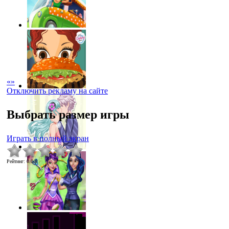
«
»
Отключить рекламу на сайте
Выбрать размер игры
Играть в полный экран
Рейтинг
:
0.0
/
0