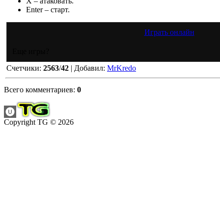
X – атаковать.
Enter – старт.
Играть онлайн
Еще игры?
Счетчики
:
2563
/
42
|
Добавил
:
MrKredo
Всего комментариев
:
0
Copyright TG © 2026