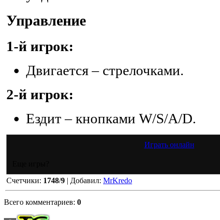
Управление
1-й игрок:
Двигается – стрелочками.
2-й игрок:
Ездит – кнопками W/S/A/D.
Играть онлайн
Еще игры?
Счетчики
:
1748
/
9
|
Добавил
:
MrKredo
Всего комментариев
:
0