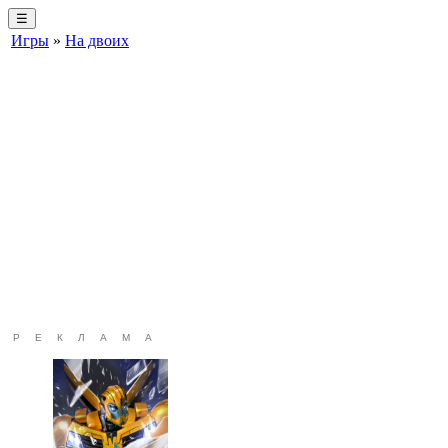
☰
Игры
»
На двоих
РЕКЛАМА