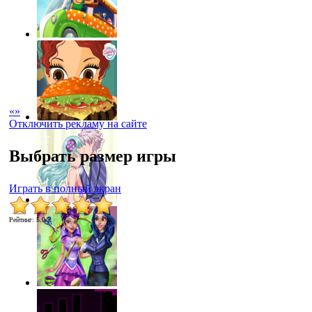
«
»
Отключить рекламу на сайте
Выбрать размер игры
Играть в полный экран
Рейтинг
:
5.0
/
2