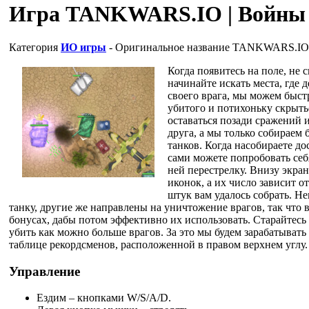
Игра TANKWARS.IO | Войны 
Категория
ИО игры
- Оригинальное название
TANKWARS.IO
Когда появитесь на поле, не 
начинайте искать места, где д
своего врага, мы можем быстр
убитого и потихоньку скрытьс
оставаться позади сражений и
друга, а мы только собираем
танков. Когда насобираете до
сами можете попробовать себ
ней перестрелку. Внизу экра
иконок, а их число зависит о
штук вам удалось собрать. Н
танку, другие же направлены на уничтожение врагов, так что 
бонусах, дабы потом эффективно их использовать. Старайтесь
убить как можно больше врагов. За это мы будем зарабатывать
таблице рекордсменов, расположенной в правом верхнем углу.
Управление
Ездим – кнопками W/S/A/D.