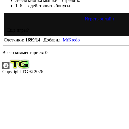
Левая кнопка мышки – стрелять.
1–6 – задействовать бонусы.
Играть онлайн
Еще игры?
Счетчики
:
1699
/
14
|
Добавил
:
MrKredo
Всего комментариев
:
0
Copyright TG © 2026