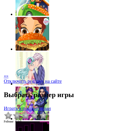
«
»
Отключить рекламу на сайте
Выбрать размер игры
Играть в полный экран
Рейтинг
:
0.0
/
0