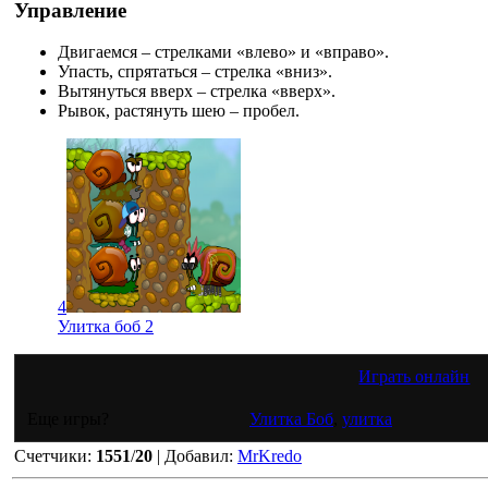
Управление
Двигаемся – стрелками «влево» и «вправо».
Упасть, спрятаться – стрелка «вниз».
Вытянуться вверх – стрелка «вверх».
Рывок, растянуть шею – пробел.
4
Улитка боб 2
Играть онлайн
Еще игры?
Улитка Боб
,
улитка
Счетчики
:
1551
/
20
|
Добавил
:
MrKredo