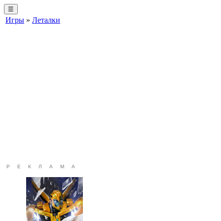
☰
Игры
»
Леталки
РЕКЛАМА