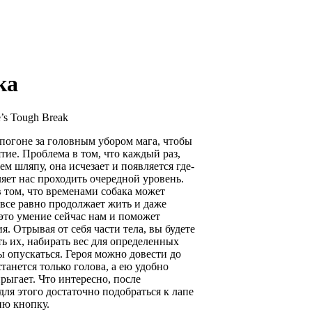
ка
e’s Tough Break
погоне за головным убором мага, чтобы
ятие. Проблема в том, что каждый раз,
м шляпу, она исчезает и появляется где-
вляет нас проходить очередной уровень.
в том, что временами собака может
 все равно продолжает жить и даже
 это умение сейчас нам и поможет
. Отрывая от себя части тела, вы будете
ь их, набирать вес для определенных
 опускаться. Героя можно довести до
станется только голова, а ею удобно
прыгает. Что интересно, после
для этого достаточно подобраться к лапе
ию кнопку.