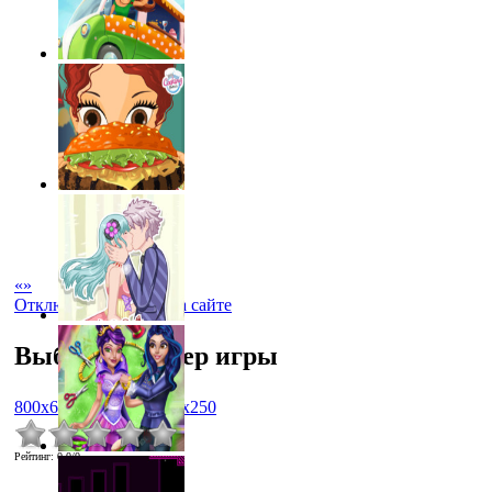
«
»
Отключить рекламу на сайте
Выбрать размер игры
800x600
1024x768
450x250
Рейтинг
:
0.0
/
0