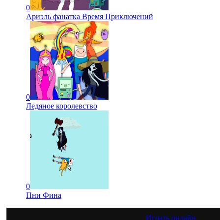
0
Ариэль фанатка Время Приключений
0
Ледяное королевство
0
Пни Фина
Играть онлайн