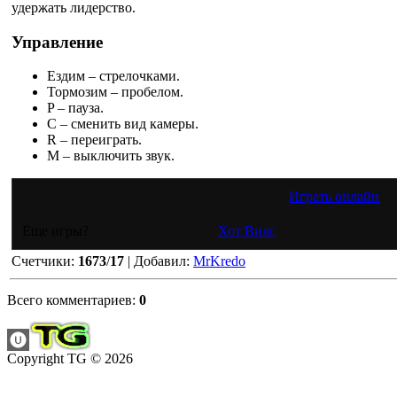
удержать лидерство.
Управление
Ездим – стрелочками.
Тормозим – пробелом.
P – пауза.
C – сменить вид камеры.
R – переиграть.
M – выключить звук.
Играть онлайн
Еще игры?
Хот Вилс
Счетчики
:
1673
/
17
|
Добавил
:
MrKredo
Всего комментариев
:
0
Copyright TG © 2026