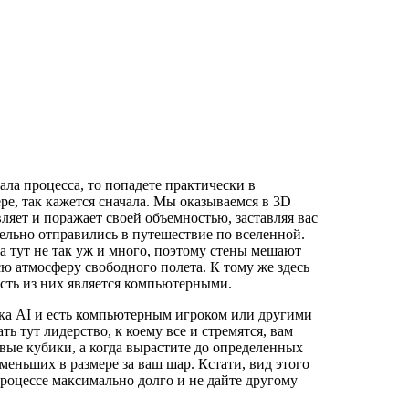
ала процесса, то попадете практически в
ре, так кажется сначала. Мы оказываемся в 3D
ляет и поражает своей объемностью, заставляя вас
тельно отправились в путешествие по вселенной.
ва тут не так уж и много, поэтому стены мешают
ю атмосферу свободного полета. К тому же здесь
асть из них является компьютерными.
ника AI и есть компьютерным игроком или другими
ть тут лидерство, к коему все и стремятся, вам
овые кубики, а когда вырастите до определенных
еньших в размере за ваш шар. Кстати, вид этого
роцессе максимально долго и не дайте другому