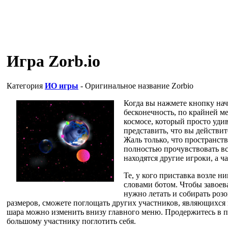
Игра Zorb.io
Категория
ИО игры
- Оригинальное название
Zorbio
Когда вы нажмете кнопку нач
бесконечность, по крайней ме
космосе, который просто удив
представить, что вы действи
Жаль только, что пространст
полностью прочувствовать вс
находятся другие игроки, а ч
Те, у кого приставка возле 
словами ботом. Чтобы завоева
нужно летать и собирать роз
размеров, сможете поглощать других участников, являющихся м
шара можно изменить внизу главного меню. Продержитесь в п
большому участнику поглотить себя.