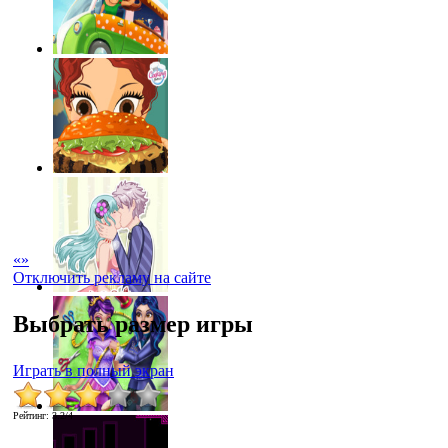
«
»
Отключить рекламу на сайте
Выбрать размер игры
Играть в полный экран
Рейтинг
:
3.2
/
4