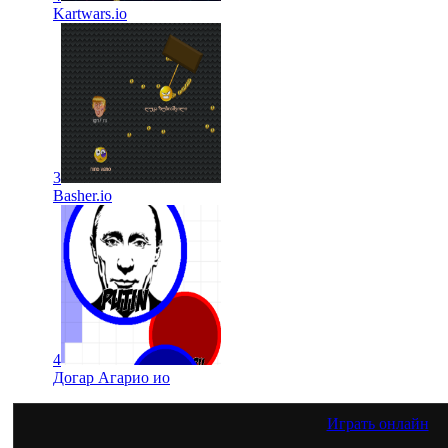
Kartwars.io
3
Basher.io
4
Догар Агарио ио
Играть онлайн