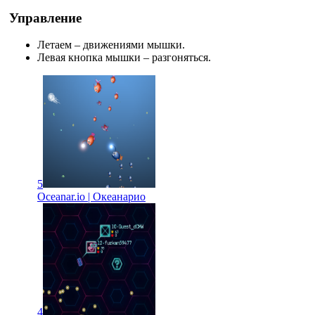
Управление
Летаем – движениями мышки.
Левая кнопка мышки – разгоняться.
5
Oceanar.io | Океанарио
4