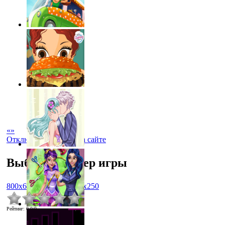
«
»
Отключить рекламу на сайте
Выбрать размер игры
800x600
1024x768
450x250
Рейтинг
:
0.0
/
0