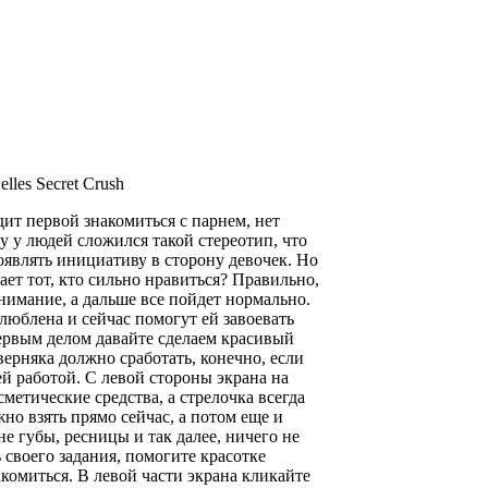
elles Secret Crush
дит первой знакомиться с парнем, нет
у у людей сложился такой стереотип, что
являть инициативу в сторону девочек. Но
чает тот, кто сильно нравиться? Правильно,
нимание, а дальше все пойдет нормально.
люблена и сейчас помогут ей завоевать
ервым делом давайте сделаем красивый
верняка должно сработать, конечно, если
ей работой. С левой стороны экрана на
метические средства, а стрелочка всегда
но взять прямо сейчас, а потом еще и
не губы, ресницы и так далее, ничего не
 своего задания, помогите красотке
акомиться. В левой части экрана кликайте