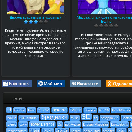
Дворец красавицы и чудовища
Массаж, спа и одевалка красав
Белль
Когда-то это чудище было красивым
принцем, но после проклятия, парень
Вы наверняка знаете сказку о
больше никогда не видел себя
красавице и чудовище. Так вот в 
прежним, а когда смотрел в зеркало,
игрушке нам предлагается
то наблюдал в нем огромное
уникальная возможность: порабо
волосатое чудовище, которое не
над внешностью принцессы. Да, 
хотело жить.
история о принцессе и чудовищ
Facebook
Мой мир
Вконтакте
Однокла
Теги
td
аркада
Аниме
Бен 10
борьба
Бокс
бен тен
ben 10
Бен 10 игры
3D
бродилка
выживание
война
гонка
ад
бездорожье
Бетме
Tower Defence
Винкс
блум
Dc
войнушка
Вторая Мировая
Волшебник
головоломка
16 бит
Бомбы
АВАТАР
гольф
велосипед
Африка
MMO
ви