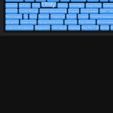
Unity
апгрейды
военная
автобус
8 бит
ачивки
Angry Birds
вампи
бейсбол
Casino Royale
время приключений
ведьма
головоломки
2007 - Эк
белоснежка
3д
Анна
Ариэль
Гладиатор
Агарио
Looped
Гонки На Выжива
бродилки
аниме игры
Аркада мобильная
военные
Гид геймера
Белоснежка
гонки на мотоциклах
Veggietales
Odd Squad
андроид
Peg Plus Cat
Артур
B