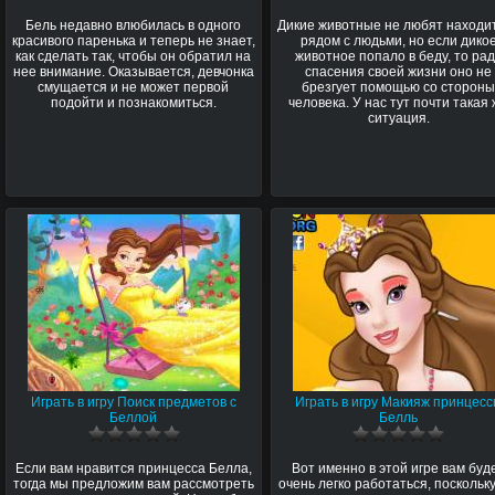
Бель недавно влюбилась в одного
Дикие животные не любят находи
красивого паренька и теперь не знает,
рядом с людьми, но если дико
как сделать так, чтобы он обратил на
животное попало в беду, то ра
нее внимание. Оказывается, девчонка
спасения своей жизни оно не
смущается и не может первой
брезгует помощью со сторон
подойти и познакомиться.
человека. У нас тут почти такая
ситуация.
Играть в игру Поиск предметов с
Играть в игру Макияж принцес
Беллой
Белль
Если вам нравится принцесса Белла,
Вот именно в этой игре вам буд
тогда мы предложим вам рассмотреть
очень легко работаться, поскольку