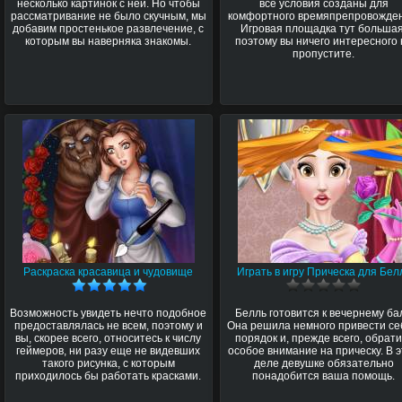
несколько картинок с ней. Но чтобы
все условия созданы для
рассматривание не было скучным, мы
комфортного времяпрепровожден
добавим простенькое развлечение, с
Игровая площадка тут большая
которым вы наверняка знакомы.
поэтому вы ничего интересного 
пропустите.
Раскраска красавица и чудовище
Играть в игру Прическа для Бел
Возможность увидеть нечто подобное
Белль готовится к вечернему бал
предоставлялась не всем, поэтому и
Она решила немного привести се
вы, скорее всего, относитесь к числу
порядок и, прежде всего, обрати
геймеров, ни разу еще не видевших
особое внимание на прическу. В 
такого рисунка, с которым
деле девушке обязательно
приходилось бы работать красками.
понадобится ваша помощь.