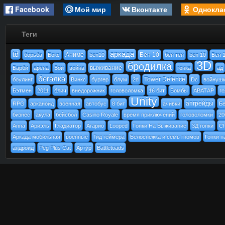
Facebook
Мой мир
Вконтакте
Однокла
Теги
td
аркада
Аниме
Бен 10
борьба
Бокс
ben10
бен тен
ben 10
Бен 
3D
бродилка
выживание
Барби
арена
Бои
война
гонка
ад
бегалка
Tower Defence
боулинг
Винкс
бургер
блум
2d
Dc
войнуш
Бэтмен
2011
блич
внедорожник
головоломка
16 бит
Бомбы
АВАТАР
г
Unity
апгрейды
RPG
арканоид
военная
автобус
8 бит
ачивки
Бе
бизнес
акула
бейсбол
Casino Royale
время приключений
головоломки
20
Анна
Ариэль
Гладиатор
Агарио
Looped
Гонки На Выживание
3Д гонки
Ch
Аркада мобильная
военные
Гид геймера
Белоснежка и семь гномов
Гонки н
андроид
Peg Plus Cat
Артур
Battletoads