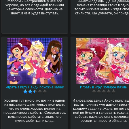
голосом и настроением у нее все
никакой одежды. Да, на данны
хорошо, но вот с одеждой возникли
момент красавица стоит в одн
некоторые сложности. Девочка не
только нижнем белье и ждет сво
знает, в чем будет выступать.
стилиста. Как думаете, он прид
Играть в игру Найди похожие камни
Играть в игру Лолирок пазлы
Уровней тут много, но вот ни в одном
И снова красавица Айрис пригла
из них вам не дают конкретной цели,
вас выполнить уже давно извест
что не очень хорошо влияет на
каждому задание. Жаль, но петь 
продуктивность работы. Согласитесь,
ней не будем и танцевать тоже, а
ведь проще работать, зная, чего
собрать пазл, где она с девчонк
нужно добиться и когда.
веселится, просто обязаны.