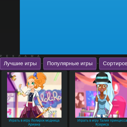
РЕКЛАМА
Лучшие игры
Популярные игры
Сортиров
·
·
Играть в игру Лолирок модница
Играть в игру Талия принцесс
Ариана
Ксериса