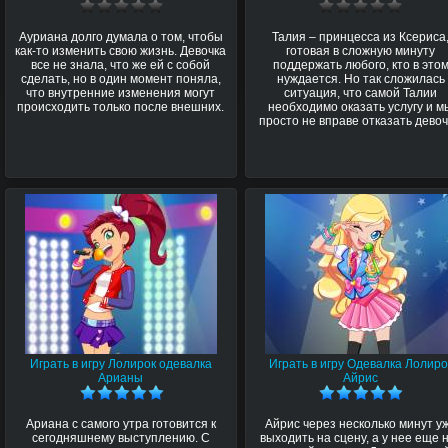
Ауриана долго думала о том, чтобы
Талия – принцесса из Ксериса
как-то изменить свою жизнь. Девочка
готовая в сложную минуту
все не знала, что же ей с собой
поддержать любого, кто в это
сделать, но в один момент поняла,
нуждается. Но так сложилась
что внутренние изменения могут
ситуация, что самой Талии
происходить только после внешних.
необходимо оказать услугу и м
просто не вправе отказать девоч
Играть в игру Лолирок одевалка
Играть в игру Одевалка Лолиро
Арианы
Айрис
Ариана с самого утра готовится к
Айрис через несколько минут у
сегодняшнему выступлению. С
выходить на сцену, а у нее еще 