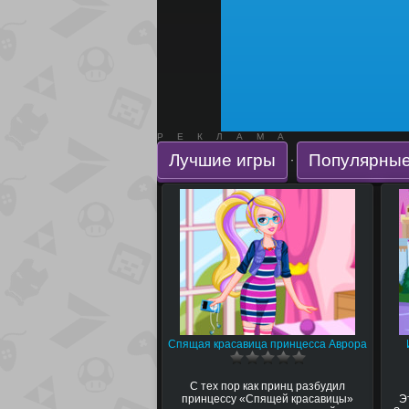
РЕКЛАМА
Лучшие игры
Популярные
·
Спящая красавица принцесса Аврора
С тех пор как принц разбудил
принцессу «Спящей красавицы»
Э