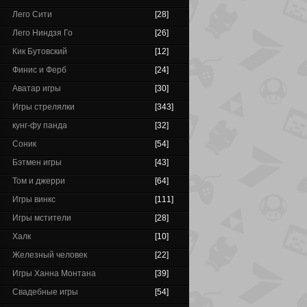
Лего Сити
[28]
Лего Ниндзя Го
[26]
Кик Бутовский
[12]
Финис и Ферб
[24]
Аватар игры
[30]
Игры стрелялки
[343]
кунг-фу панда
[32]
Соник
[54]
Бэтмен игры
[43]
Том и джерри
[64]
Игры винкс
[111]
Игры мстители
[28]
Халк
[10]
Железный человек
[22]
Игры Ханна Монтана
[39]
Свадебные игры
[54]