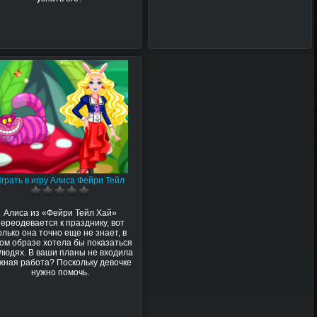
грать в игру Алиса Фейри Тейл
Алиса из «Фейри Тейл Хай»
переодевается к празднику, вот
олько она точно еще не знает, в
ком образе хотела бы показаться
 людях. В ваши планы не входила
жная работа? Поскольку девочке
нужно помочь.