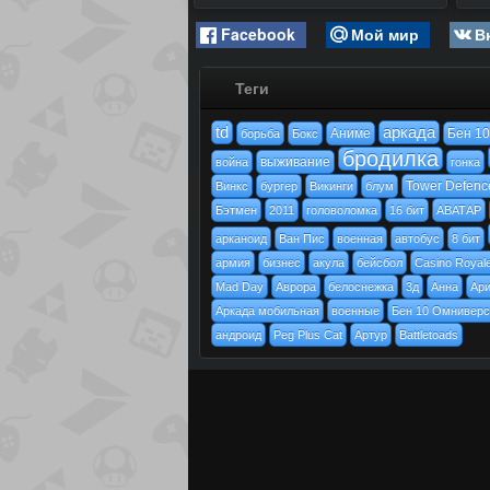
Facebook
Мой мир
В
Теги
td
аркада
Аниме
Бен 10
борьба
Бокс
бродилка
выживание
война
гонка
Tower Defenc
Винкс
бургер
Викинги
блум
Бэтмен
2011
головоломка
16 бит
АВАТАР
арканоид
Ван Пис
военная
автобус
8 бит
армия
бизнес
акула
бейсбол
Casino Royal
Mad Day
Аврора
белоснежка
3д
Анна
Ар
Аркада мобильная
военные
Бен 10 Омниверс
андроид
Peg Plus Cat
Артур
Battletoads