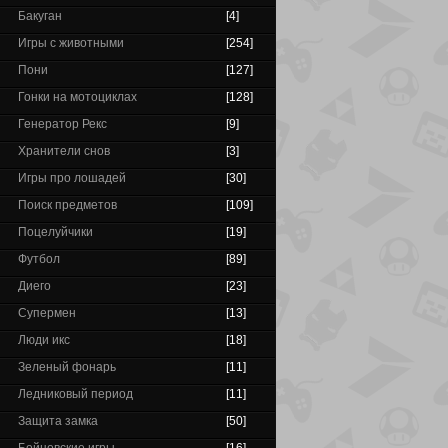
Бакуган
[4]
Игры с животными
[254]
Пони
[127]
Гонки на мотоциклах
[128]
Генератор Рекс
[9]
Хранители снов
[3]
Игры про лошадей
[30]
Поиск предметов
[109]
Поцелуйчики
[19]
Футбол
[89]
Диего
[23]
Супермен
[13]
Люди икс
[18]
Зеленый фонарь
[11]
Ледниковый период
[11]
Защита замка
[50]