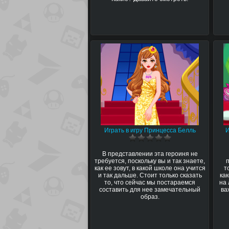
Играть в игру Принцесса Белль
И
В представлении эта героиня не
требуется, поскольку вы и так знаете,
как ее зовут, в какой школе она учится
т
и так дальше. Стоит только сказать
ка
то, что сейчас мы постараемся
на
составить для нее замечательный
ва
образ.