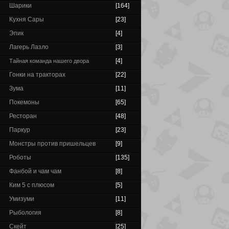
Шарики
[164]
Кухня Сары
[23]
Эпик
[4]
Лагерь Лазло
[3]
[4]
Тайная команда нашего двора
Гонки на тракторах
[22]
Зума
[11]
Покемоны
[65]
Ресторан
[48]
Паркур
[23]
Монстры против пришельцев
[9]
Роботы
[135]
Фанбой и чам чам
[8]
Ким 5 с плюсом
[5]
Умизуми
[11]
Рыбология
[8]
Скейт
[25]