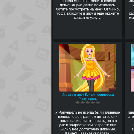
прошло много времени, а сейчас
Зо
девчонка уже давно поменялась.
Хотите посмотреть на нее? Отлично,
тогда заходите в игру и еще окажите
ка
красотке услугу.
мы
Играть в игру Юная принцесса
Рапунцель
У Рапунцель не всегда были длинные
Тин
волосы, еще в раннем детстве они
это
только начинали отрастать, но вот
уже в подростковом возрасте они
были у нее достаточно длинные.
з
Какие? Давайте смотреть.