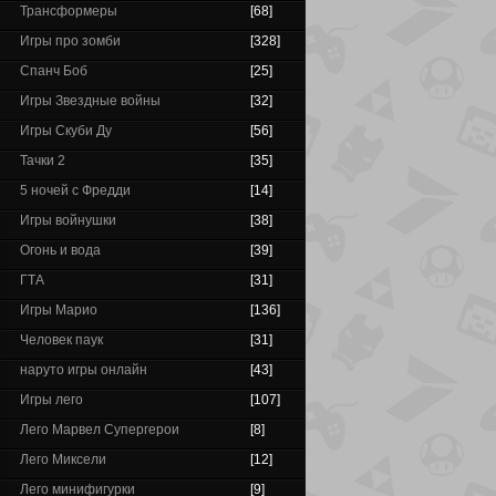
Трансформеры
[68]
Игры про зомби
[328]
Спанч Боб
[25]
Игры Звездные войны
[32]
Игры Скуби Ду
[56]
Тачки 2
[35]
5 ночей с Фредди
[14]
Игры войнушки
[38]
Огонь и вода
[39]
ГТА
[31]
Игры Марио
[136]
Человек паук
[31]
наруто игры онлайн
[43]
Игры лего
[107]
Лего Марвел Супергерои
[8]
Лего Миксели
[12]
Лего минифигурки
[9]