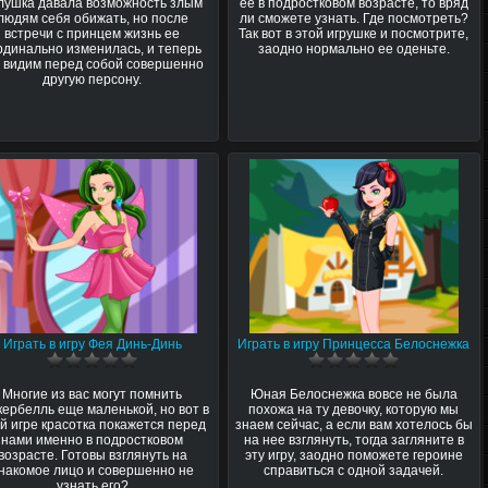
лушка давала возможность злым
ее в подростковом возрасте, то вряд
людям себя обижать, но после
ли сможете узнать. Где посмотреть?
встречи с принцем жизнь ее
Так вот в этой игрушке и посмотрите,
рдинально изменилась, и теперь
заодно нормально ее оденьте.
 видим перед собой совершенно
другую персону.
Играть в игру Фея Динь-Динь
Играть в игру Принцесса Белоснежка
Многие из вас могут помнить
Юная Белоснежка вовсе не была
кербелль еще маленькой, но вот в
похожа на ту девочку, которую мы
й игре красотка покажется перед
знаем сейчас, а если вам хотелось бы
нами именно в подростковом
на нее взглянуть, тогда загляните в
возрасте. Готовы взглянуть на
эту игру, заодно поможете героине
накомое лицо и совершенно не
справиться с одной задачей.
узнать его?