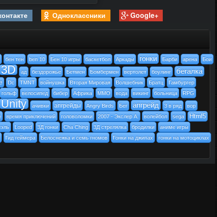
контакте
Одноклассники
Google+
гонки
бен тен
ben 10
Бен 10 игры
баскетбол
Аркады
Барби
арена
Бои
3D
бегалка
ад
бездорожье
Бетмен
Бомбермен
вертолет
боулинг
e
Dc
TMNT
войнушка
Вторая Мировая
Волшебник
Братц
Гамбургер
гольф
велосипед
бибер
Африка
MMO
вода
викинг
больница
RPG
Unity
апгрейд
апгрейды
ачивки
Angry Birds
Бег
3 в ряд
вор
Html5
e
время приключений
головоломки
2007 - Экслер А.
волейбол
sega
иэль
Looped
3Д гонки
Cha Ching
3Д стрелялка
бродилки
аниме игры
Гид геймера
Белоснежка и семь гномов
Гонки на джипах
гонки на мотоциклах