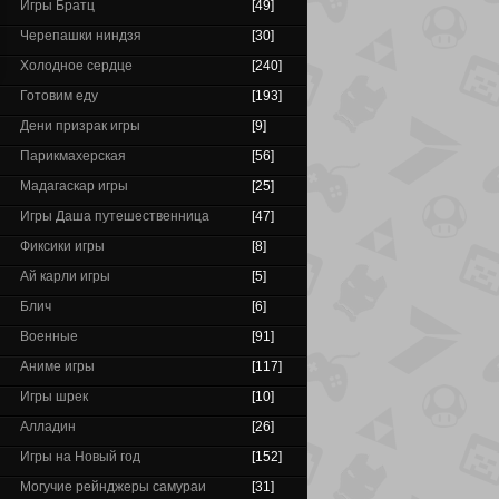
Игры Братц
[49]
Черепашки ниндзя
[30]
Холодное сердце
[240]
Готовим еду
[193]
Дени призрак игры
[9]
Парикмахерская
[56]
Мадагаскар игры
[25]
Игры Даша путешественница
[47]
Фиксики игры
[8]
Ай карли игры
[5]
Блич
[6]
Военные
[91]
Аниме игры
[117]
Игры шрек
[10]
Алладин
[26]
Игры на Новый год
[152]
Могучие рейнджеры самураи
[31]