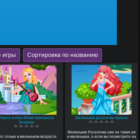
 игры
Сортировка по названию
·
Играть в игру Юная принцесса
Маленькая русалочка Ариэль
Золушка
Маленькая Русалочка уже не такая уж
то только в маленьком возрасте
и маленькая, а если вы посмотрите на