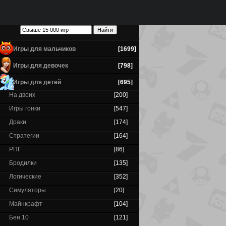
Игры для мальчиков
[1699]
Игры для девочек
[798]
Игры для детей
[695]
На двоих
[200]
Игры гонки
[547]
Драки
[174]
Стратегии
[164]
РПГ
[86]
Бродилки
[135]
Логические
[352]
Симуляторы
[20]
Майнкрафт
[104]
Бен 10
[121]