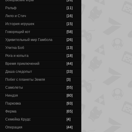
Бойцовские игры
[16]
Ральф
[11]
Лило и Стич
[16]
История игрушек
[15]
Говорящий кот
[58]
Удивительный мир Гамбола
[26]
Улитка Боб
[13]
Рога и копыта
[18]
Время приключений
[44]
Даша следопыт
[33]
Побег с планеты Земля
[3]
Самолеты
[55]
Ниндзя
[80]
Парковка
[93]
Ферма
[65]
Семейка Крудс
[4]
Операция
[44]