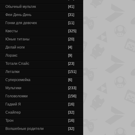
Обычный мультик
[41]
Феи Динь-Динь
[31]
Гонки для девочек
[11]
Квесты
[325]
Юные титаны
[20]
Делай ноги
[4]
Лоракс
[9]
Тотали Спайс
[23]
Леталки
[151]
Суперсемейка
[6]
Мультики
[233]
Головоломки
[156]
Гадкий Я
[16]
Снайпер
[32]
Трон
[16]
Волшебные родители
[32]