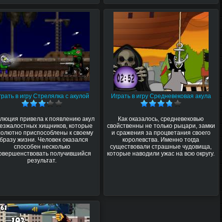
грать в игру Стрелялка с акулой
Играть в игру Средневековая акула
люция привела к появлению акул
Как оказалось, средневековью
безжалостных хищников, которые
свойственны не только рыцари, замки
солютно приспособлены к своему
и сражения за процветания своего
бразу жизни. Человек оказался
королевства. Именно тогда
способен несколько
существовали страшные чудовища,
овершенствовать получившийся
которые наводили ужас на всю округу.
результат.