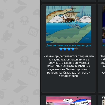
Доисторическая акула мегалодон
И
Ученые придерживаются теории, что
Эво
эра динозавров закончилась в
– 
результате катастрофических
аб
изменений климата, вызванных
о
падением на Землю огромного
метеорита. Оказывается, есть и
ус
другая версия.