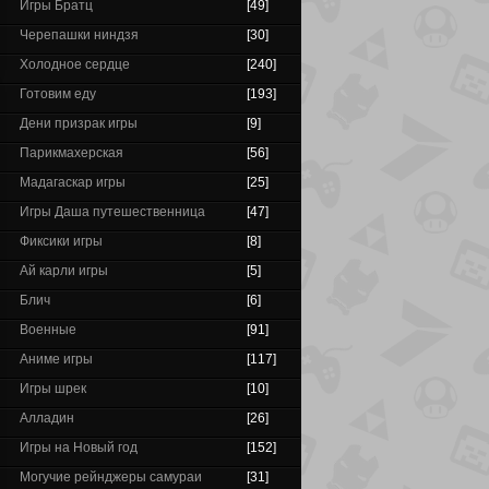
Игры Братц
[49]
Черепашки ниндзя
[30]
Холодное сердце
[240]
Готовим еду
[193]
Дени призрак игры
[9]
Парикмахерская
[56]
Мадагаскар игры
[25]
Игры Даша путешественница
[47]
Фиксики игры
[8]
Ай карли игры
[5]
Блич
[6]
Военные
[91]
Аниме игры
[117]
Игры шрек
[10]
Алладин
[26]
Игры на Новый год
[152]
Могучие рейнджеры самураи
[31]