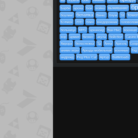
Аниме
борьба
Бокс
ben10
бр
выживание
Барби
арена
Бои
война
бегалка
Tower
боулинг
Винкс
блум
2d
Бэтмен
2011
блич
внедорожник
головолом
больница
RPG
арканоид
Ван Пис
военная
вор
армия
бизнес
акула
бейсбол
Casino 
Аврора
белоснежка
3д
Анна
Ариэль
Loop
аниме игры
Аркада мобильная
военные
Гид
андроид
Peg Plus Cat
Артур
Battletoads