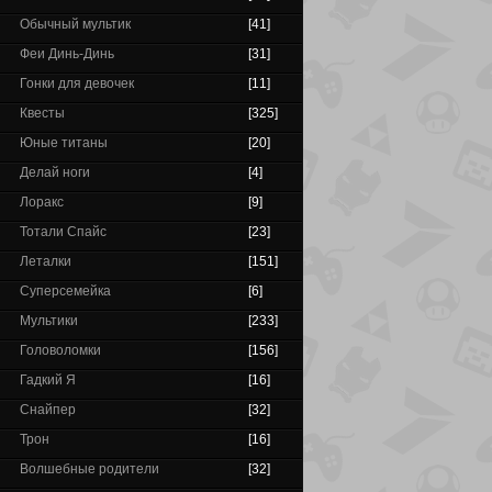
Обычный мультик
[41]
Феи Динь-Динь
[31]
Гонки для девочек
[11]
Квесты
[325]
Юные титаны
[20]
Делай ноги
[4]
Лоракс
[9]
Тотали Спайс
[23]
Леталки
[151]
Суперсемейка
[6]
Мультики
[233]
Головоломки
[156]
Гадкий Я
[16]
Снайпер
[32]
Трон
[16]
Волшебные родители
[32]