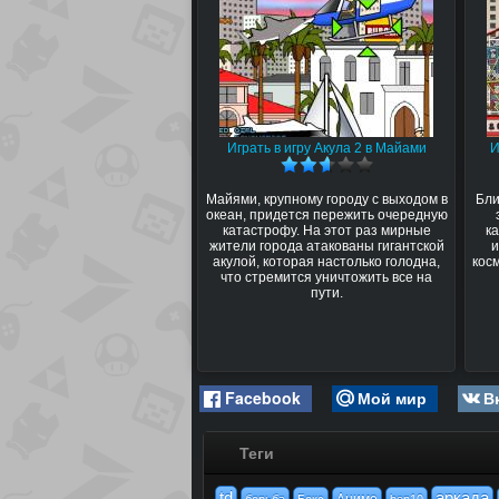
Играть в игру Акула 2 в Майами
И
Майями, крупному городу с выходом в
Бли
океан, придется пережить очередную
катастрофу. На этот раз мирные
к
жители города атакованы гигантской
акулой, которая настолько голодна,
кос
что стремится уничтожить все на
пути.
Facebook
Мой мир
В
Теги
td
аркада