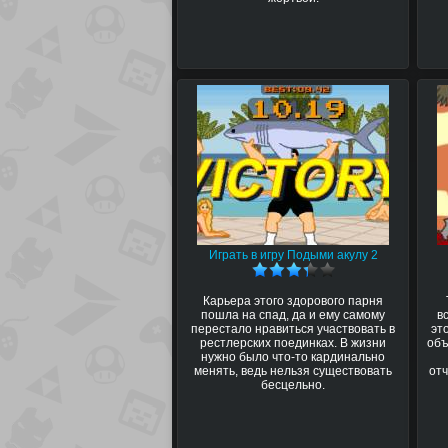
Играть в игру Подыми акулу 2
Карьера этого здорового парня
пошла на спад, да и ему самому
в
перестало нравиться участвовать в
эт
рестлерских поединках. В жизни
объ
нужно было что-то кардинально
менять, ведь нельзя существовать
отч
бесцельно.