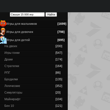
Игры для мальчиков
[1699]
Игры для девочек
[798]
Игры для детей
[695]
На двоих
[200]
Игры гонки
[547]
Драки
[174]
Стратегии
[164]
РПГ
[86]
Бродилки
[135]
Логические
[352]
Симуляторы
[20]
Майнкрафт
[104]
Бен 10
[121]