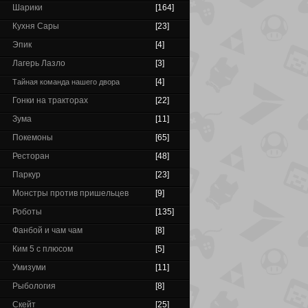
Шарики
[164]
Кухня Сары
[23]
Эпик
[4]
Лагерь Лазло
[3]
[4]
Тайная команда нашего двора
Гонки на тракторах
[22]
Зума
[11]
Покемоны
[65]
Ресторан
[48]
Паркур
[23]
Монстры против пришельцев
[9]
Роботы
[135]
Фанбой и чам чам
[8]
Ким 5 с плюсом
[5]
Умизуми
[11]
Рыбология
[8]
Скейт
[25]