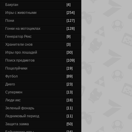
Бакуган
[4]
Игры с животными
[254]
Пони
[127]
Гонки на мотоциклах
[128]
Генератор Рекс
[9]
Хранители снов
[3]
Игры про лошадей
[30]
Поиск предметов
[109]
Поцелуйчики
[19]
Футбол
[89]
Диего
[23]
Супермен
[13]
Люди икс
[18]
Зеленый фонарь
[11]
Ледниковый период
[11]
Защита замка
[50]