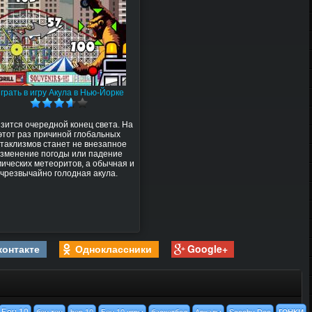
грать в игру Акула в Нью-Йорке
зится очередной конец света. На
этот раз причиной глобальных
атаклизмов станет не внезапное
изменение погоды или падение
мических метеоритов, а обычная и
чрезвычайно голодная акула.
контакте
Одноклассники
Google+
гонки