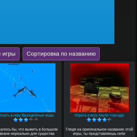
 игры
Сортировка по названию
·
грать в игру Враждебные воды
Играть в игру Акула торнадо
залось бы, что выжить в большом
Глядя на оригинальное название этой
кеане нереально для существа
игры, ты представляешь себе