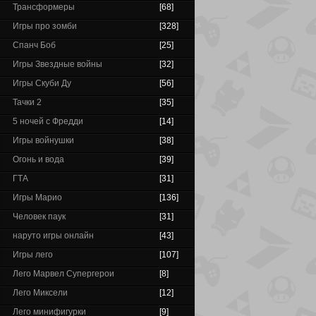
Трансформеры
[68]
Игры про зомби
[328]
Спанч Боб
[25]
Игры Звездные войны
[32]
Игры Скуби Ду
[56]
Тачки 2
[35]
5 ночей с Фредди
[14]
Игры войнушки
[38]
Огонь и вода
[39]
ГТА
[31]
Игры Марио
[136]
Человек паук
[31]
наруто игры онлайн
[43]
Игры лего
[107]
Лего Марвел Супергерои
[8]
Лего Миксели
[12]
Лего минифигурки
[9]