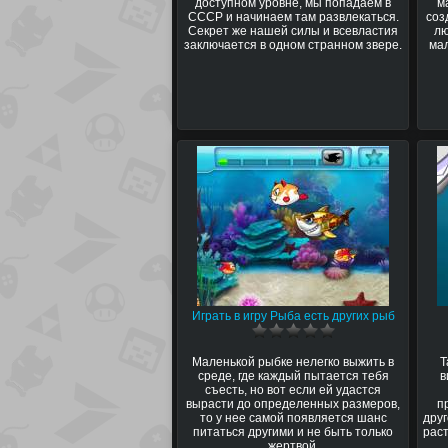
доступном уровне, мы попадаем в
м
СССР и начинаем там развлекаться.
соз
Секрет же нашей силы и всевластия
лю
заключается в одном странном звере.
ма
Играть в игру Рыба есть других рыб
Маленькой рыбке нелегко выжить в
Т
среде, где каждый пытается тебя
в
съесть, но вот если ей удастся
вырасти до определенных размеров,
п
то у нее самой появляется шанс
друг
питаться другими и не быть только
раст
жертвой.