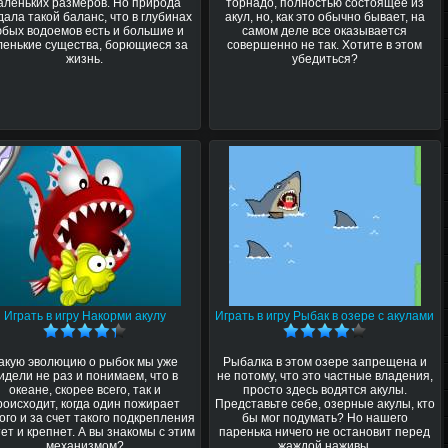
аленьких размеров. Но природа
торнадо, полностью состоящее из
дала такой баланс, что в глубинах
акул, но, как это обычно бывает, на
бых водоемов есть и большие и
самом деле все оказывается
ленькие существа, борющиеся за
совершенно не так. Хотите в этом
жизнь.
убедиться?
Играть в игру Накорми акулу
Играть в игру Рыбак в озере с акулами
акую эволюцию о рыбок мы уже
Рыбалка в этом озере запрещена и
идели не раз и понимаем, что в
не потому, что это частные владения,
океане, скорее всего, так и
просто здесь водятся акулы.
роисходит, когда один пожирает
Представьте себе, озерные акулы, кто
ого и за счет такого подкрепления
бы мог подумать? Но нашего
ет и крепнет. А вы знакомы с этим
паренька ничего не остановит перед
механизмом?
жаждой наживы.