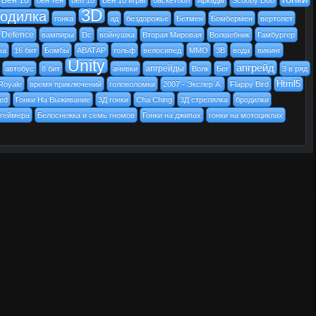
Бен 10
бен тен
ben 10
Бен 10 игры
баскетбол
Аркады
Scooby Doo
3D
одилка
гонка
ад
бездорожье
Бетмен
Бомбермен
вертолет
 Defence
вампиры
Dc
войнушка
Вторая Мировая
Волшебник
Гамбургер
ка
16 бит
Бомбы
АВАТАР
гольф
велосипед
MMO
3В
вода
викинг
Unity
апгрейд
апгрейды
автобус
8 бит
ачивки
Волк
Бег
3 в ряд
Html5
Royale
время приключений
головоломки
2007 - Экслер А.
Flappy Bird
ed
Гонки На Выживание
3Д гонки
Cha Ching
3Д стрелялка
бродилки
 геймера
Белоснежка и семь гномов
Гонки на джипах
гонки на мотоциклах