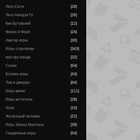
Лего Сити
[28]
Лего Ниндзя Го
[26]
Кик Бутовский
[12]
Финис и Ферб
[24]
Аватар игры
[30]
Игры стрелялки
[343]
кунг-фу панда
[32]
Соник
[54]
Бэтмен игры
[43]
Том и джерри
[64]
Игры винкс
[111]
Игры мстители
[28]
Халк
[10]
Железный человек
[22]
Игры Ханна Монтана
[39]
Свадебные игры
[54]