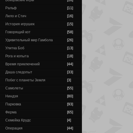
Бойцовские игры
[16]
Ральф
[11]
Лило и Стич
[16]
История игрушек
[15]
Говорящий кот
[58]
Удивительный мир Гамбола
[26]
Улитка Боб
[13]
Рога и копыта
[18]
Время приключений
[44]
Даша следопыт
[33]
Побег с планеты Земля
[3]
Самолеты
[55]
Ниндзя
[80]
Парковка
[93]
Ферма
[65]
Семейка Крудс
[4]
Операция
[44]