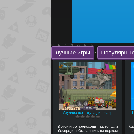
РЕКЛАМА
Лучшие игры
Популярные
·
Акуллозавр - акула динозавр
И
В этой игре происходит настоящий
Ка
беспредел. Оказавшись на первом
о